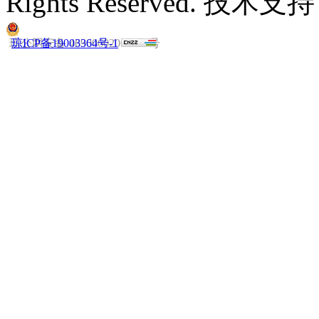
Rights Reserved. 技
琼公网安备 46900602000019号
琼ICP备19003364号-1