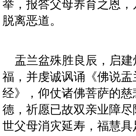
举，报答父母养育之恩，
脱离恶道。
盂兰盆殊胜良辰，启建
福，并虔诚讽诵《佛说盂
经》，仰仗诸佛菩萨的慈
德，祈愿已故双亲业障尽
世父母消灾延寿，福慧具