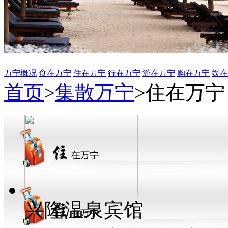
万宁概况
食在万宁
住在万宁
行在万宁
游在万宁
购在万宁
娱在
首页
>
集散万宁
>
住在万宁
兴隆温泉宾馆